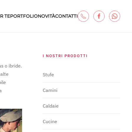
R TE
PORTFOLIO
NOVITÀ
CONTATTI
I NOSTRI PRODOTTI
s o ibride.
 alte
Stufe
ile
Camini
a
Caldaie
Cucine