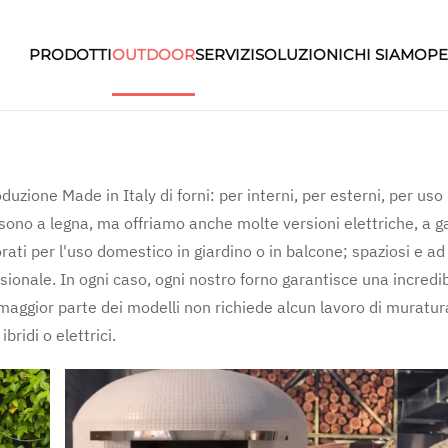
PRODOTTI
OUTDOOR
SERVIZI
SOLUZIONI
CHI SIAMO
PE
zione Made in Italy di forni: per interni, per esterni, per uso
 sono a legna, ma offriamo anche molte versioni elettriche, a ga
rati per l'uso domestico in giardino o in balcone; spaziosi e ad
ssionale. In ogni caso, ogni nostro forno garantisce una incredib
 maggior parte dei modelli non richiede alcun lavoro di muratur
bridi o elettrici.