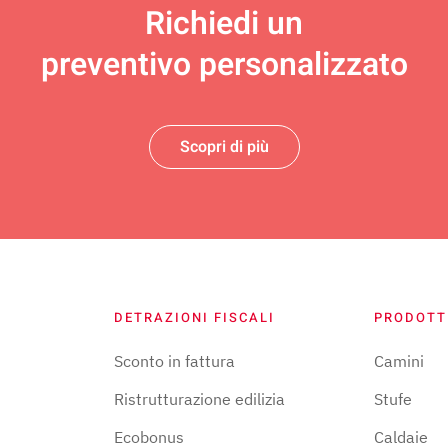
Richiedi un
preventivo personalizzato
Scopri di più
DETRAZIONI FISCALI
PRODOTT
Sconto in fattura
Camini
Ristrutturazione edilizia
Stufe
Ecobonus
Caldaie