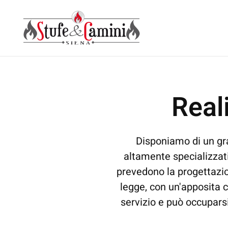
Skip
to
main
content
Real
Disponiamo di un gra
altamente specializzat
prevedono la progettazio
legge, con un'apposita c
servizio e può occupars