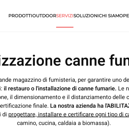
PRODOTTI
OUTDOOR
SERVIZI
SOLUZIONI
CHI SIAMO
PE
izzazione canne fu
nde magazzino di fumisteria, per garantire uno dei
i:
il restauro o l'installazione di canne fumarie.
Le n
ne, il dimensionamento e il distanziamento delle
ertificazione finale.
La nostra azienda ha l'ABILIT
i di
progettare, installare e certificare ogni tipo di
camino, cucina, caldaia a biomassa).