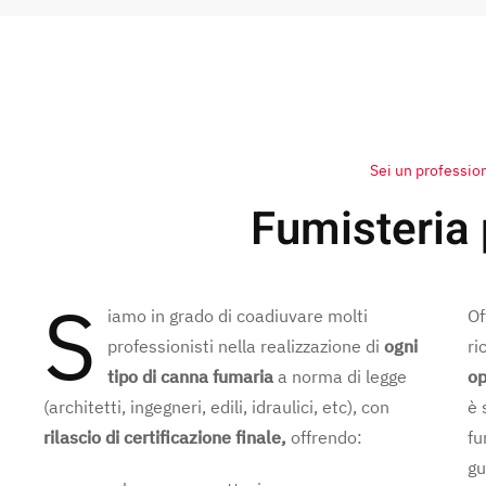
Sei un professio
Fumisteria p
S
iamo in grado di coadiuvare molti
Of
professionisti nella realizzazione di
ogni
ri
tipo di canna fumaria
a norma di legge
op
(architetti, ingegneri, edili, idraulici, etc), con
è 
rilascio di certificazione finale,
offrendo:
fu
gu