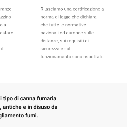
tranze
Rilasciamo una certificazione a
azzino
norma di legge che dichiara
o a
che tutte le normative
testare
nazionali ed europee sulle
distanze, sui requisiti di
il
sicurezza e sul
funzionamento sono rispettati.
si tipo di canna fumaria
, antiche e in disuso da
gliamento fumi.