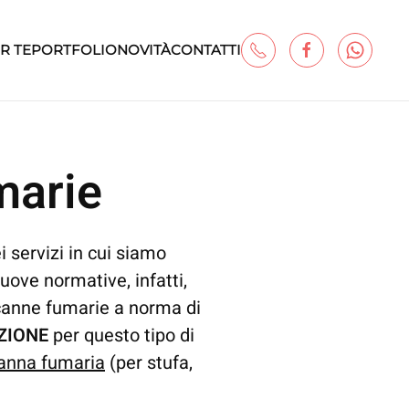
R TE
PORTFOLIO
NOVITÀ
CONTATTI
marie
 servizi in cui siamo
uove normative, infatti,
 canne fumarie a norma di
AZIONE
per questo tipo di
 canna fumaria
(per stufa,