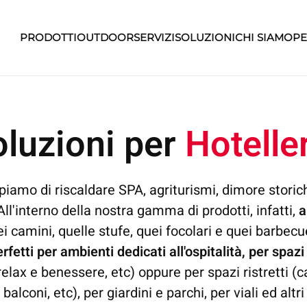
PRODOTTI
OUTDOOR
SERVIZI
SOLUZIONI
CHI SIAMO
PE
oluzioni per
Hotelle
piamo di riscaldare SPA, agriturismi, dimore storiche
 All'interno della nostra gamma di prodotti, infatti,
a
ei camini, quelle stufe, quei focolari e quei barbecue
rfetti per ambienti dedicati all'ospitalità, per spazi
elax e benessere, etc) oppure per spazi ristretti (ca
alconi, etc), per giardini e parchi, per viali ed altr