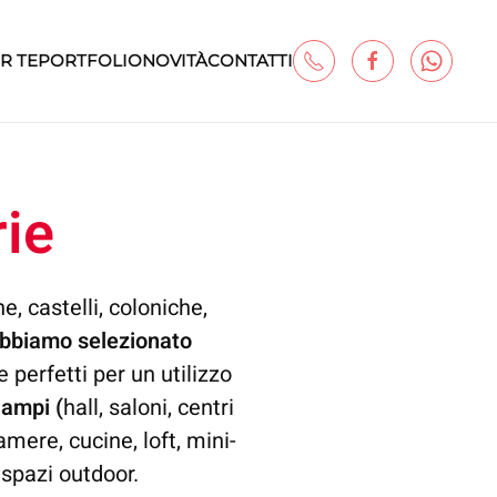
R TE
PORTFOLIO
NOVITÀ
CONTATTI
rie
, castelli, coloniche,
bbiamo selezionato
 perfetti per un utilizzo
 ampi (
hall, saloni, centri
mere, cucine, loft, mini-
i spazi outdoor.