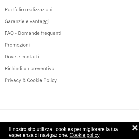
Portfolio realizzazioni
Garanzie e vantaggi
FAQ - Domande frequenti
Promozioni
Dove e contatti
Richiedi un preventivo
Privacy & Cookie Policy
❌
©
2024
Stufe & Camini Siena di Alessandro Forte - P.IVA:
Il nostro sito utilizza i cookies per migliorare la tua
01122950528 - Iscritta al CCIAA di Siena: SI - 122307
esperienza di navigazione.
Cookie policy