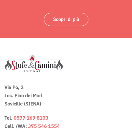
Scopri di più
Via Po, 2
Loc. Pian dei Mori
Sovicille (SIENA)
Tel.
0577 169 8103
Cell. /WA:
375 546 1554