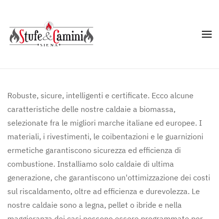
Skip
to
main
content
Robuste, sicure, intelligenti e certificate. Ecco alcune
caratteristiche delle nostre caldaie a biomassa,
selezionate fra le migliori marche italiane ed europee. I
materiali, i rivestimenti, le coibentazioni e le guarnizioni
ermetiche garantiscono sicurezza ed efficienza di
combustione. Installiamo solo caldaie di ultima
generazione, che garantiscono un'ottimizzazione dei costi
sul riscaldamento, oltre ad efficienza e durevolezza. Le
nostre caldaie sono a legna, pellet o ibride e nella
maggioranza dei casi possono essere programmate per