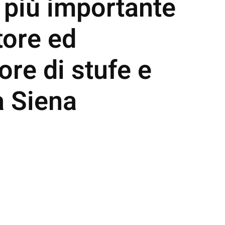
 più importante
tore ed
tore di stufe e
a Siena