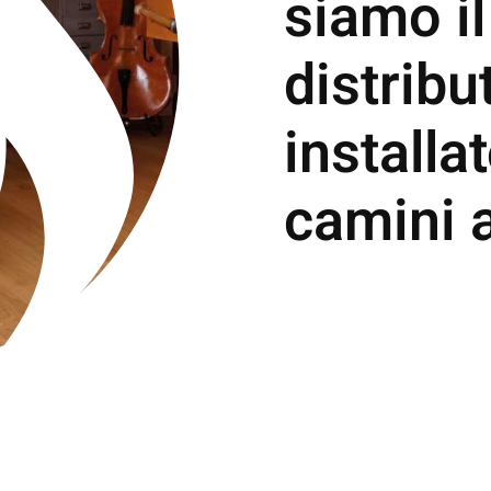
siamo il
distribu
installa
camini 