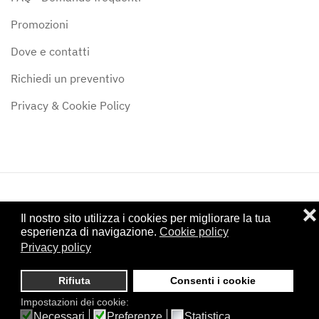
Promozioni
Dove e contatti
Richiedi un preventivo
Privacy & Cookie Policy
❌
©
2024
Stufe & Camini Siena di Alessandro Forte - P.IVA:
Il nostro sito utilizza i cookies per migliorare la tua
01122950528 - Iscritta al CCIAA di Siena: SI - 122307
esperienza di navigazione.
Cookie policy
Privacy policy
Powered by
Studio Hamelin - Grafica & Comunicazione - Firenze
.
Rifiuta
Consenti i cookie
Impostazioni dei cookie:
Necessari
Preferenze
Statistica