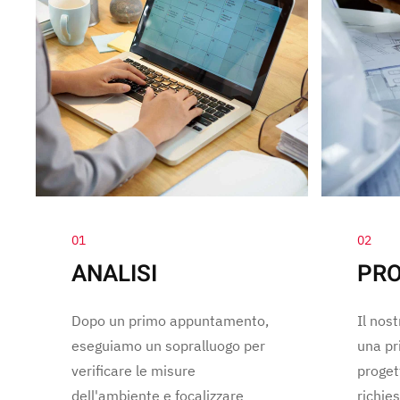
01
02
ANALISI
PRO
Dopo un primo appuntamento,
Il nos
eseguiamo un sopralluogo per
una pr
verificare le misure
progett
dell'ambiente e focalizzare
richies