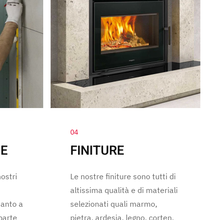
04
NE
FINITURE
nostri
Le nostre finiture sono tutti di
altissima qualità e di materiali
ianto a
selezionati quali marmo,
 parte
pietra, ardesia, legno, corten,