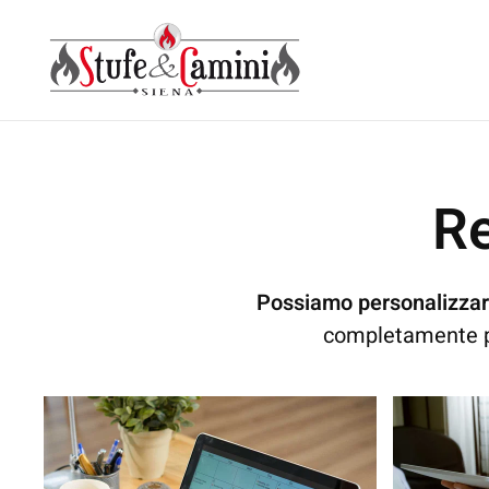
Skip
to
main
content
Re
Possiamo personalizzare
completamente pe