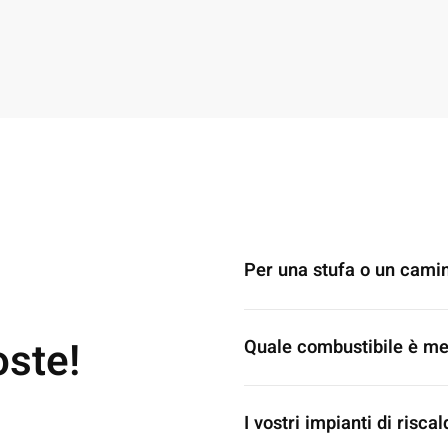
Per una stufa o un cami
oste!
Quale combustibile è meg
I vostri impianti di ris