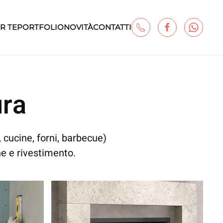
R TE
PORTFOLIO
NOVITÀ
CONTATTI
ura
 cucine, forni, barbecue)
e e rivestimento.