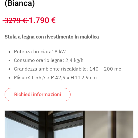
(Bianca)
̶3̶2̶7̶9̶ ̶€̶ 1.790 €
Stufa a legna con rivestimento in maiolica
Potenza bruciata: 8 kW
Consumo orario legna: 2,4 kg/h
Grandezza ambiente riscaldabile: 140 – 200 mc
Misure: L 55,7 x P 42,9 x H 112,9 cm
Richiedi informazioni