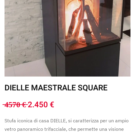
DIELLE MAESTRALE SQUARE
̶4̶5̶7̶0̶ €̶ 2.450 €
Stufa iconica di casa DIELLE, si caratterizza per un ampio
vetro panoramico trifacciale, che permette una visione