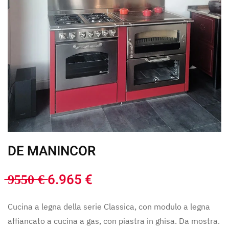
DE MANINCOR
̶9̶5̶5̶0̶ ̶€̶ 6.965 €
Cucina a legna della serie Classica, con modulo a legna
affiancato a cucina a gas, con piastra in ghisa. Da mostra.