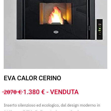
EVA CALOR CERINO
̶2̶0̶7̶0̶ ̶€̶ 1.380 € - VENDUTA
Inserto silenzioso ed ecologico, dal design moderno in