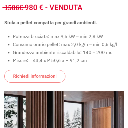
̶1̶5̶8̶6̶€̶ 980 € - VENDUTA
Stufa a pellet compatta per grandi ambienti.
Potenza bruciata: max 9,5 kW – min 2,8 kW
Consumo orario pellet: max 2,0 kg/h – min 0,6 kg/h
Grandezza ambiente riscaldabile: 140 – 200 mc
Misure: L 43,4 x P 50,6 x H 91,2 cm
Richiedi informazioni