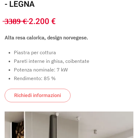
- LEGNA
̶3̶3̶8̶9̶ ̶€̶ 2.200 €
Alta resa calorica, design norvegese.
Piastra per cottura
Pareti interne in ghisa, coibentate
Potenza nominale: 7 kW
Rendimento: 85 %
Richiedi informazioni