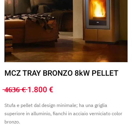
MCZ TRAY BRONZO 8kW PELLET
̶4̶6̶3̶6̶ ̶€̶ 1.800 €
Stufa e pellet dal design minimale; ha una griglia
superiore in alluminio, fianchi in acciaio verniciato color
bronzo.