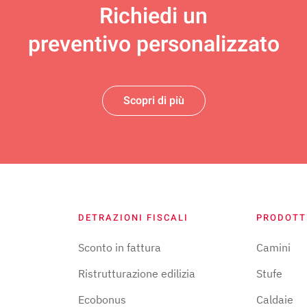
Richiedi un
preventivo personalizzato
Scopri di più
DETRAZIONI FISCALI
PRODOTT
Sconto in fattura
Camini
Ristrutturazione edilizia
Stufe
Ecobonus
Caldaie