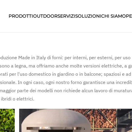
PRODOTTI
OUTDOOR
SERVIZI
SOLUZIONI
CHI SIAMO
PE
zione Made in Italy di forni: per interni, per esterni, per uso
 sono a legna, ma offriamo anche molte versioni elettriche, a ga
rati per l'uso domestico in giardino o in balcone; spaziosi e ad
ssionale. In ogni caso, ogni nostro forno garantisce una incredib
 maggior parte dei modelli non richiede alcun lavoro di muratur
bridi o elettrici.