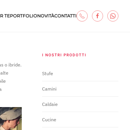
R TE
PORTFOLIO
NOVITÀ
CONTATTI
I NOSTRI PRODOTTI
s o ibride.
 alte
Stufe
ile
Camini
a
Caldaie
Cucine