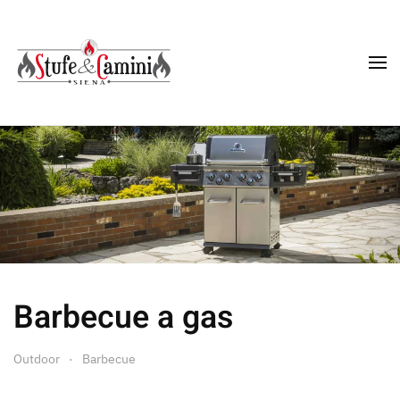
Skip
to
main
content
Barbecue a gas
Outdoor
Barbecue