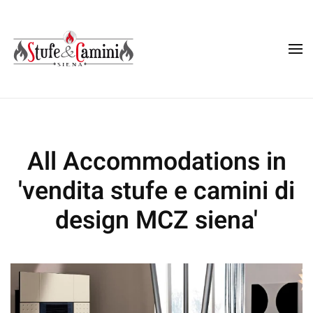
Skip
to
main
content
All Accommodations in
'vendita stufe e camini di
design MCZ siena'