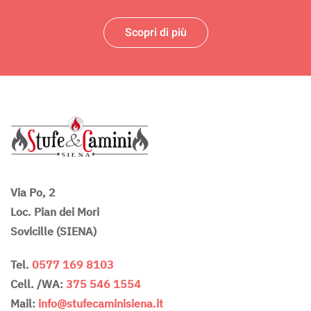
Scopri di più
Via Po, 2
Loc. Pian dei Mori
Sovicille (SIENA)
Tel.
0577 169 8103
Cell. /WA:
375 546 1554
Mail:
info@stufecaminisiena.it