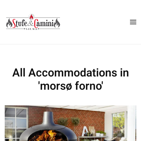
Skip
to
main
content
All Accommodations in
'morsø forno'